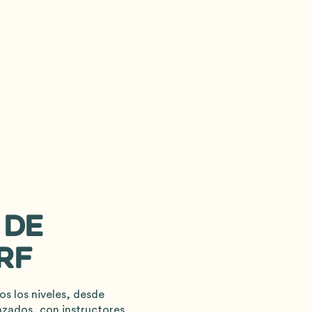
 de
rf
s los niveles, desde
nzados, con instructores