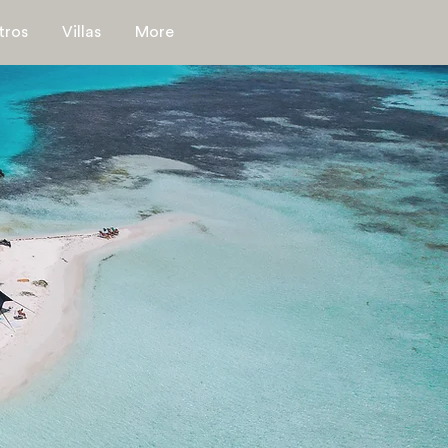
tros
Villas
More