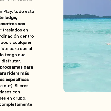
n Play, todo está
te lodge,
nosotros nos
:
traslados en
rdinación dentro
ipos y cualquier
iste para que al
olo tenga que
 disfrutar.
programas para
para riders más
as específicas
out). Si eres
clases con
nes en grupo,
i completamente