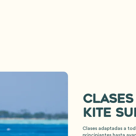
clases
kite su
Clases adaptadas a todo
principiantes hasta ava