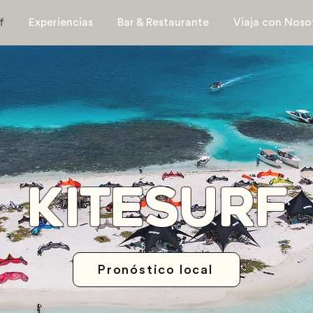
f
Experiencias
Bar & Restaurante
Viaja con Noso
KITESURF
Pronóstico local