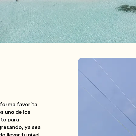
 forma favorita
es uno de los
nto para
gresando, ya sea
 llevar tu nivel